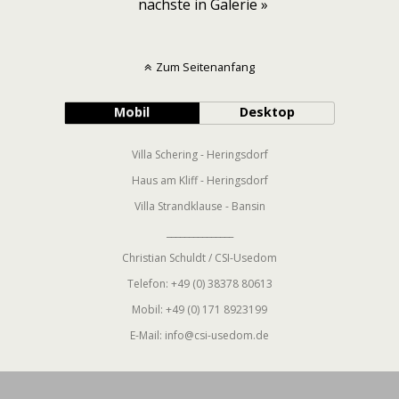
nächste in Galerie »
Zum Seitenanfang
Mobil
Desktop
Villa Schering - Heringsdorf
Haus am Kliff - Heringsdorf
Villa Strandklause - Bansin
_______________
Christian Schuldt / CSI-Usedom
Telefon: +49 (0) 38378 80613
Mobil: +49 (0) 171 8923199
E-Mail: info@csi-usedom.de