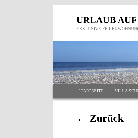
Zum
Inhalt
URLAUB AUF
wechseln
EXKLUSIVE FERIENWOHNUNG
Hauptmenü
STARTSEITE
VILLA SCH
Bilder-
← Zurück
Navigation